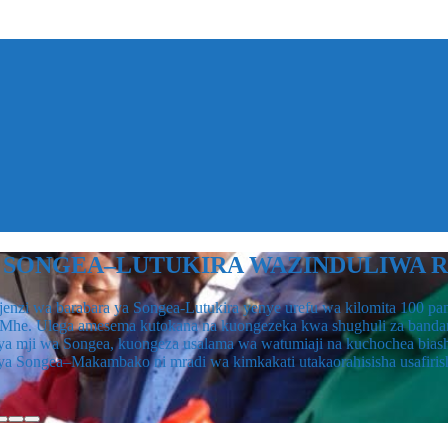
II AWASILI SONGEA
Maalum, Mhe. Maryprisca Winfried Mahundi, alipowasili Julai 3, 20
a wakiongozwa na Mkuu wa Mkoa wa Ruvuma Brigedia Jenerali Ahmed 
e Foundation, itakayofanyika tarehe 4 Julai 2026 katika ukumbi wa Bo