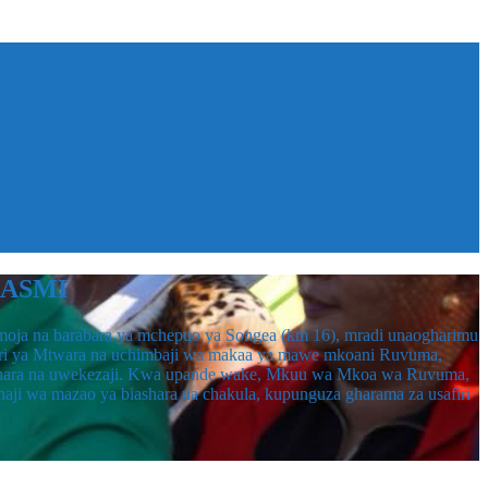
26 mjini Songea, mkoani Ruvuma, kupitia uwanja wa ndege wa
Abbas Ahmed. Mhe. Mahundi aliwasili Songea kushiriki katika
mbambili, Manispaa ya Songea. Katika tukio hilo, Mhe. Mahundi