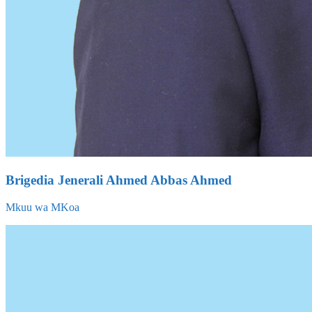
Brigedia Jenerali Ahmed Abbas Ahmed
Mkuu wa MKoa