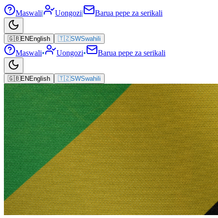
Maswali
|
Uongozi
|
Barua pepe za serikali
🇬🇧
EN
English
🇹🇿
SW
Swahili
Maswali
•
Uongozi
•
Barua pepe za serikali
🇬🇧
EN
English
🇹🇿
SW
Swahili