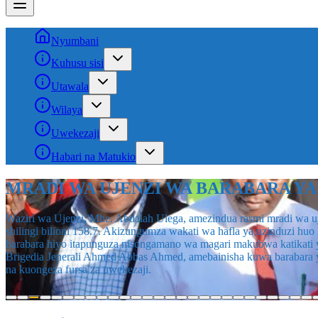
Nyumbani
Kuhusu sisi
Utawala
Wilaya
Uwekezaji
Habari na Matukio
NAIBU WAZIRI WA MAENDELEO YA JAM
Naibu Waziri wa Maendeleo ya Jamii, Jinsia, Wanawake na Makundi 
Songea na kupokelewa na viongozi mbalimbali wa serikali na cham
Siku ya Mtoko wa Familia iliyoandaliwa na Taasisi ya Rilex for Lif
atakuwa mgeni rasmi.
Uongozi
Wetu