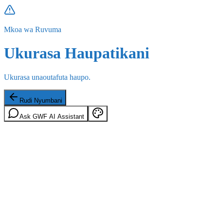
Mkoa wa Ruvuma
Ukurasa Haupatikani
Ukurasa unaoutafuta haupo.
Rudi Nyumbani
Ask GWF AI Assistant