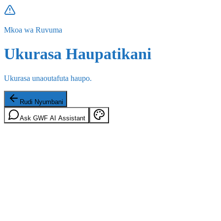
Mkoa wa Ruvuma
Ukurasa Haupatikani
Ukurasa unaoutafuta haupo.
Rudi Nyumbani
Ask GWF AI Assistant