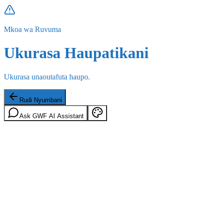
Mkoa wa Ruvuma
Ukurasa Haupatikani
Ukurasa unaoutafuta haupo.
Rudi Nyumbani
Ask GWF AI Assistant