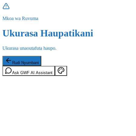
Mkoa wa Ruvuma
Ukurasa Haupatikani
Ukurasa unaoutafuta haupo.
Rudi Nyumbani
Ask GWF AI Assistant