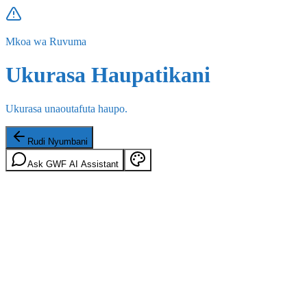
Mkoa wa Ruvuma
Ukurasa Haupatikani
Ukurasa unaoutafuta haupo.
Rudi Nyumbani
Ask GWF AI Assistant