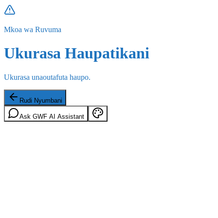
Mkoa wa Ruvuma
Ukurasa Haupatikani
Ukurasa unaoutafuta haupo.
Rudi Nyumbani
Ask GWF AI Assistant