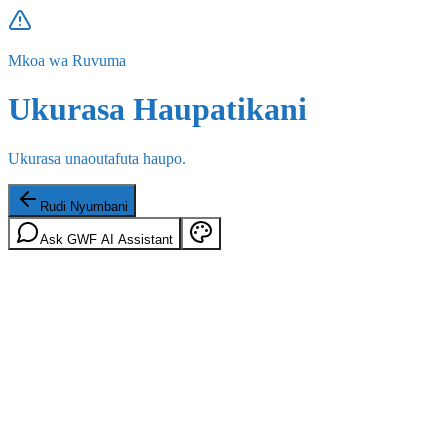
Mkoa wa Ruvuma
Ukurasa Haupatikani
Ukurasa unaoutafuta haupo.
Rudi Nyumbani
Ask GWF AI Assistant