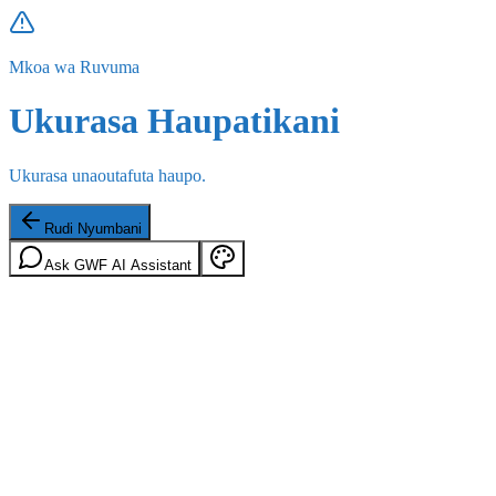
Mkoa wa Ruvuma
Ukurasa Haupatikani
Ukurasa unaoutafuta haupo.
Rudi Nyumbani
Ask GWF AI Assistant