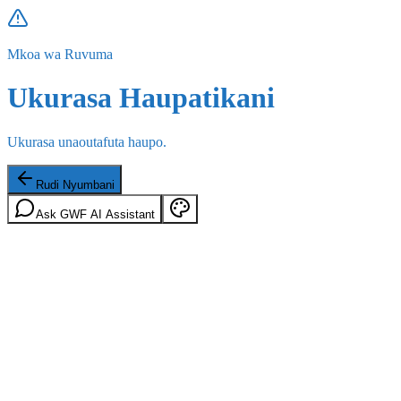
Mkoa wa Ruvuma
Ukurasa Haupatikani
Ukurasa unaoutafuta haupo.
Rudi Nyumbani
Ask GWF AI Assistant