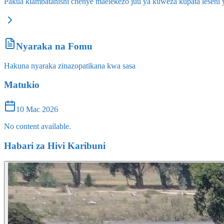
Pakua kiambatanishi chenye maelekezo juu ya kuweza kupata leseni y
Nyaraka na Fomu
Hakuna nyaraka zinazopatikana kwa sasa
Matukio
10 Mac 2026
No content available.
Habari za Hivi Karibuni