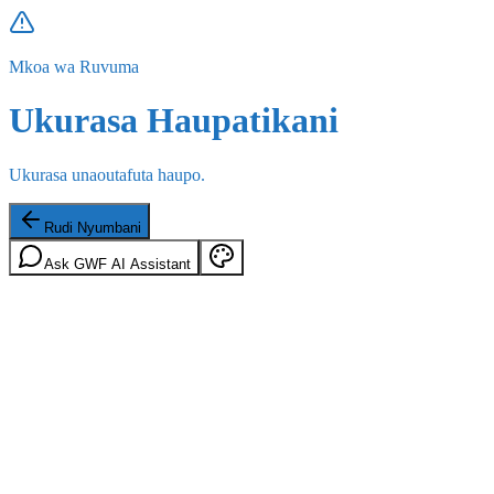
Mkoa wa Ruvuma
Ukurasa Haupatikani
Ukurasa unaoutafuta haupo.
Rudi Nyumbani
Ask GWF AI Assistant