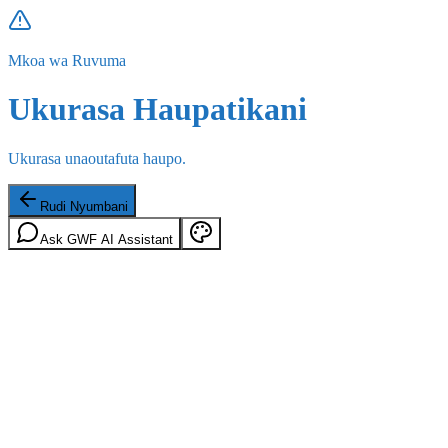
Mkoa wa Ruvuma
Ukurasa Haupatikani
Ukurasa unaoutafuta haupo.
Rudi Nyumbani
Ask GWF AI Assistant