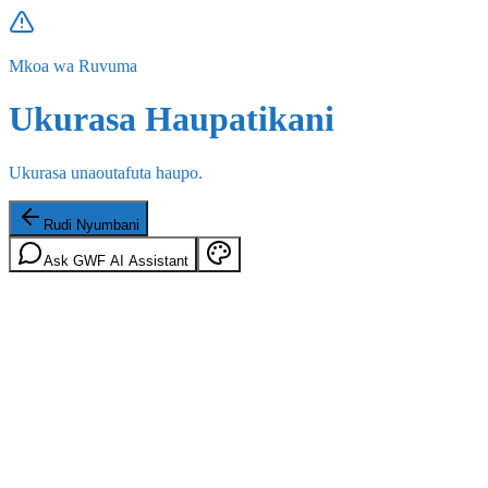
Mkoa wa Ruvuma
Ukurasa Haupatikani
Ukurasa unaoutafuta haupo.
Rudi Nyumbani
Ask GWF AI Assistant