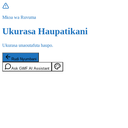
Mkoa wa Ruvuma
Ukurasa Haupatikani
Ukurasa unaoutafuta haupo.
Rudi Nyumbani
Ask GWF AI Assistant