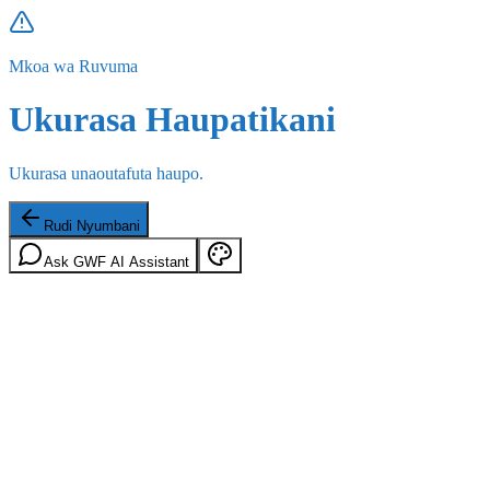
Mkoa wa Ruvuma
Ukurasa Haupatikani
Ukurasa unaoutafuta haupo.
Rudi Nyumbani
Ask GWF AI Assistant