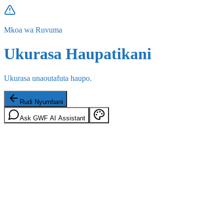
Mkoa wa Ruvuma
Ukurasa Haupatikani
Ukurasa unaoutafuta haupo.
Rudi Nyumbani
Ask GWF AI Assistant