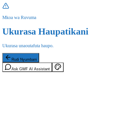
Mkoa wa Ruvuma
Ukurasa Haupatikani
Ukurasa unaoutafuta haupo.
Rudi Nyumbani
Ask GWF AI Assistant