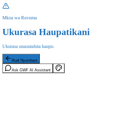
Mkoa wa Ruvuma
Ukurasa Haupatikani
Ukurasa unaoutafuta haupo.
Rudi Nyumbani
Ask GWF AI Assistant