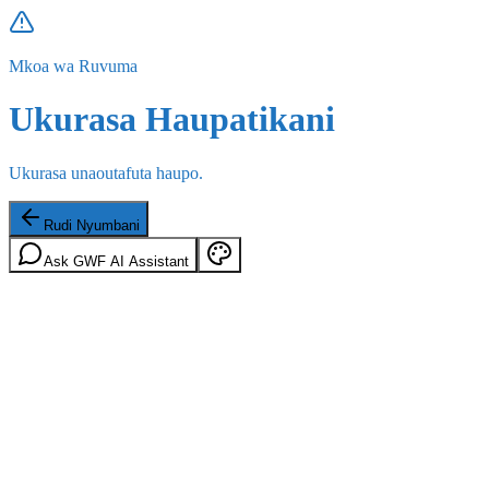
Mkoa wa Ruvuma
Ukurasa Haupatikani
Ukurasa unaoutafuta haupo.
Rudi Nyumbani
Ask GWF AI Assistant