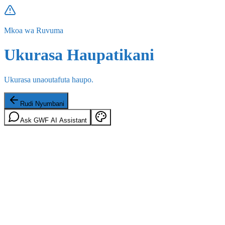
Mkoa wa Ruvuma
Ukurasa Haupatikani
Ukurasa unaoutafuta haupo.
Rudi Nyumbani
Ask GWF AI Assistant