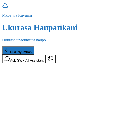
Mkoa wa Ruvuma
Ukurasa Haupatikani
Ukurasa unaoutafuta haupo.
Rudi Nyumbani
Ask GWF AI Assistant