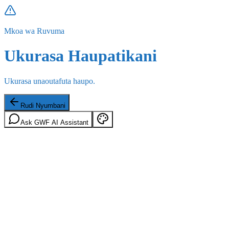
Mkoa wa Ruvuma
Ukurasa Haupatikani
Ukurasa unaoutafuta haupo.
Rudi Nyumbani
Ask GWF AI Assistant