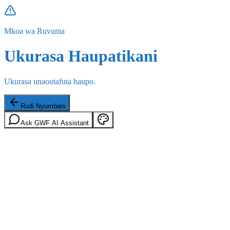
Mkoa wa Ruvuma
Ukurasa Haupatikani
Ukurasa unaoutafuta haupo.
Rudi Nyumbani
Ask GWF AI Assistant