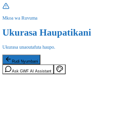
Mkoa wa Ruvuma
Ukurasa Haupatikani
Ukurasa unaoutafuta haupo.
Rudi Nyumbani
Ask GWF AI Assistant