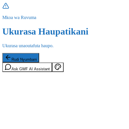
Mkoa wa Ruvuma
Ukurasa Haupatikani
Ukurasa unaoutafuta haupo.
Rudi Nyumbani
Ask GWF AI Assistant