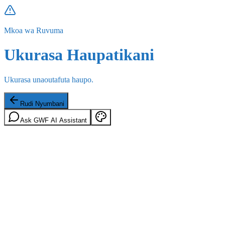
Mkoa wa Ruvuma
Ukurasa Haupatikani
Ukurasa unaoutafuta haupo.
Rudi Nyumbani
Ask GWF AI Assistant