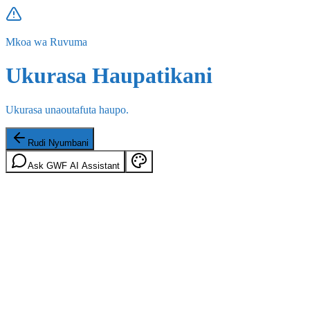
Mkoa wa Ruvuma
Ukurasa Haupatikani
Ukurasa unaoutafuta haupo.
Rudi Nyumbani
Ask GWF AI Assistant