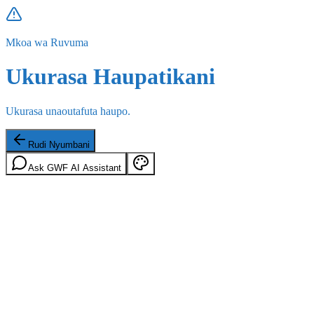
Mkoa wa Ruvuma
Ukurasa Haupatikani
Ukurasa unaoutafuta haupo.
Rudi Nyumbani
Ask GWF AI Assistant