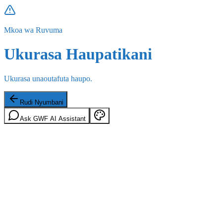
Mkoa wa Ruvuma
Ukurasa Haupatikani
Ukurasa unaoutafuta haupo.
Rudi Nyumbani
Ask GWF AI Assistant