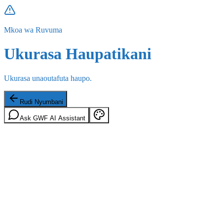
Mkoa wa Ruvuma
Ukurasa Haupatikani
Ukurasa unaoutafuta haupo.
Rudi Nyumbani
Ask GWF AI Assistant