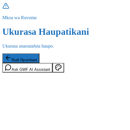
Mkoa wa Ruvuma
Ukurasa Haupatikani
Ukurasa unaoutafuta haupo.
Rudi Nyumbani
Ask GWF AI Assistant