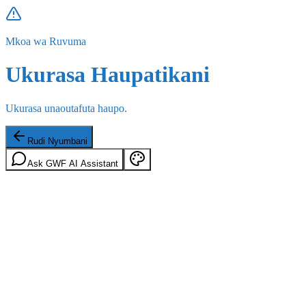
Mkoa wa Ruvuma
Ukurasa Haupatikani
Ukurasa unaoutafuta haupo.
Rudi Nyumbani
Ask GWF AI Assistant