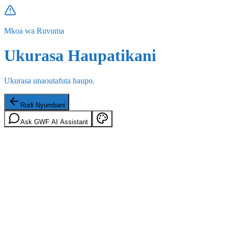
Mkoa wa Ruvuma
Ukurasa Haupatikani
Ukurasa unaoutafuta haupo.
Rudi Nyumbani
Ask GWF AI Assistant