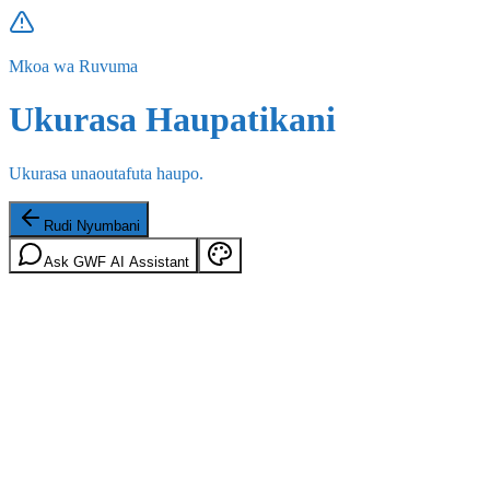
Mkoa wa Ruvuma
Ukurasa Haupatikani
Ukurasa unaoutafuta haupo.
Rudi Nyumbani
Ask GWF AI Assistant