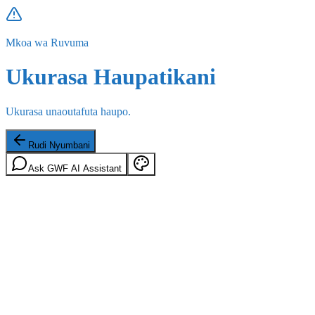
Mkoa wa Ruvuma
Ukurasa Haupatikani
Ukurasa unaoutafuta haupo.
Rudi Nyumbani
Ask GWF AI Assistant