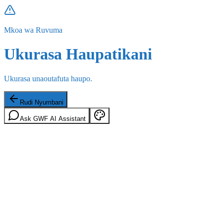
Mkoa wa Ruvuma
Ukurasa Haupatikani
Ukurasa unaoutafuta haupo.
Rudi Nyumbani
Ask GWF AI Assistant