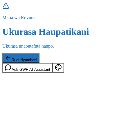
Mkoa wa Ruvuma
Ukurasa Haupatikani
Ukurasa unaoutafuta haupo.
Rudi Nyumbani
Ask GWF AI Assistant