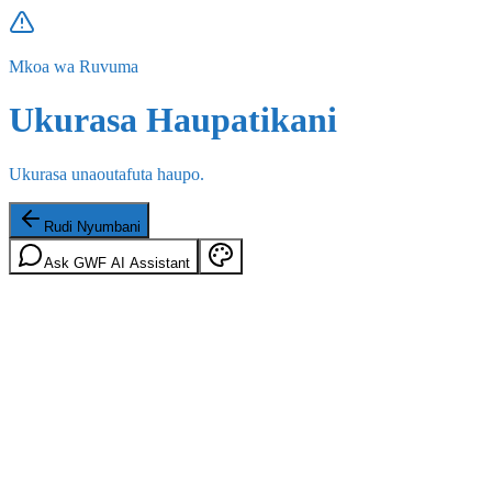
Mkoa wa Ruvuma
Ukurasa Haupatikani
Ukurasa unaoutafuta haupo.
Rudi Nyumbani
Ask GWF AI Assistant