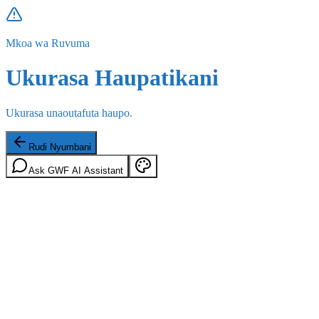
Mkoa wa Ruvuma
Ukurasa Haupatikani
Ukurasa unaoutafuta haupo.
Rudi Nyumbani
Ask GWF AI Assistant