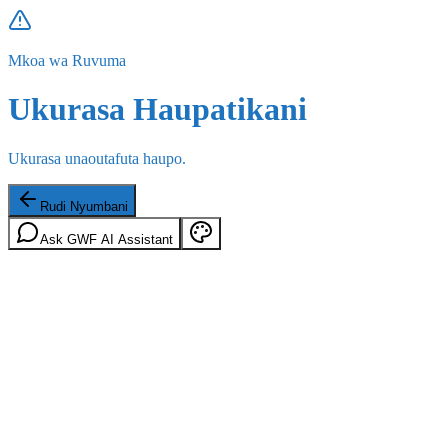
Mkoa wa Ruvuma
Ukurasa Haupatikani
Ukurasa unaoutafuta haupo.
Rudi Nyumbani
Ask GWF AI Assistant