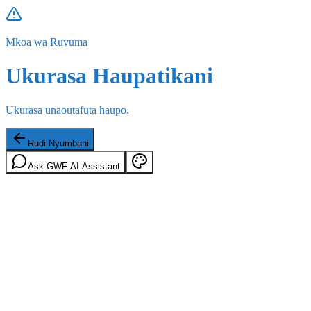
Mkoa wa Ruvuma
Ukurasa Haupatikani
Ukurasa unaoutafuta haupo.
Rudi Nyumbani
Ask GWF AI Assistant