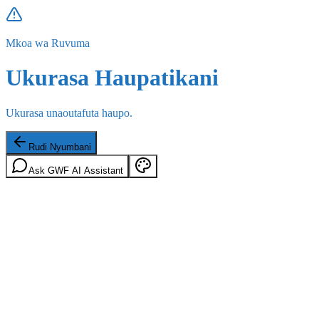
Mkoa wa Ruvuma
Ukurasa Haupatikani
Ukurasa unaoutafuta haupo.
Rudi Nyumbani
Ask GWF AI Assistant