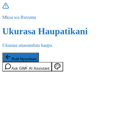
Mkoa wa Ruvuma
Ukurasa Haupatikani
Ukurasa unaoutafuta haupo.
Rudi Nyumbani
Ask GWF AI Assistant