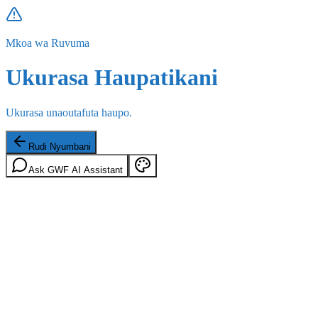
Mkoa wa Ruvuma
Ukurasa Haupatikani
Ukurasa unaoutafuta haupo.
Rudi Nyumbani
Ask GWF AI Assistant