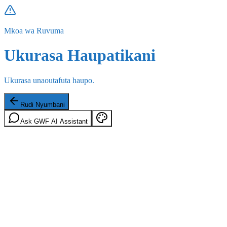
Mkoa wa Ruvuma
Ukurasa Haupatikani
Ukurasa unaoutafuta haupo.
Rudi Nyumbani
Ask GWF AI Assistant