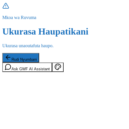
Mkoa wa Ruvuma
Ukurasa Haupatikani
Ukurasa unaoutafuta haupo.
Rudi Nyumbani
Ask GWF AI Assistant