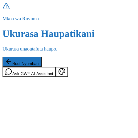
Mkoa wa Ruvuma
Ukurasa Haupatikani
Ukurasa unaoutafuta haupo.
Rudi Nyumbani
Ask GWF AI Assistant