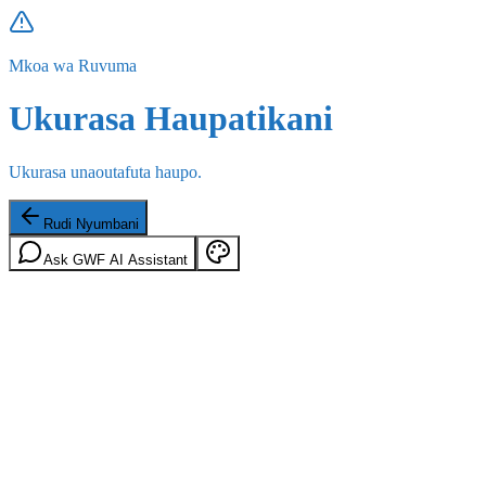
Mkoa wa Ruvuma
Ukurasa Haupatikani
Ukurasa unaoutafuta haupo.
Rudi Nyumbani
Ask GWF AI Assistant