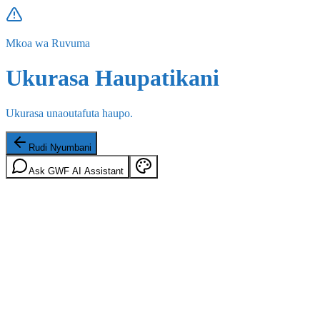
Mkoa wa Ruvuma
Ukurasa Haupatikani
Ukurasa unaoutafuta haupo.
Rudi Nyumbani
Ask GWF AI Assistant